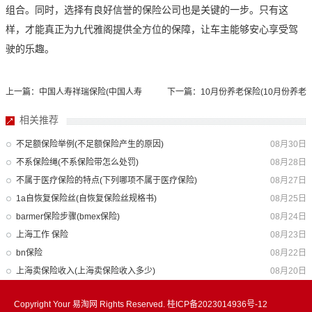
组合。同时，选择有良好信誉的保险公司也是关键的一步。只有这
样，才能真正为九代雅阁提供全方位的保障，让车主能够安心享受驾
驶的乐趣。
上一篇：中国人寿祥瑞保险(中国人寿
下一篇：10月份养老保险(10月份养老
祥瑞保险怎么样)
保险几号扣)
相关推荐
不足额保险举例(不足额保险产生的原因)
08月30日
不系保险绳(不系保险带怎么处罚)
08月28日
不属于医疗保险的特点(下列哪项不属于医疗保险)
08月27日
1a自恢复保险丝(自恢复保险丝规格书)
08月25日
barmer保险步骤(bmex保险)
08月24日
上海工作 保险
08月23日
bn保险
08月22日
上海卖保险收入(上海卖保险收入多少)
08月20日
Copyright Your 易淘网 Rights Reserved.
桂ICP备2023014936号-12