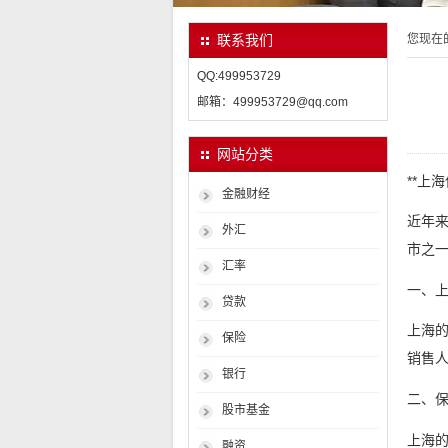
您现在
联系我们
QQ:499953729
邮箱：499953729@qq.com
网站分类
**上
金融财经
近年
外汇
市之
汇率
一、
贷款
上海
保险
销售
银行
二、
股市基金
上海
融资