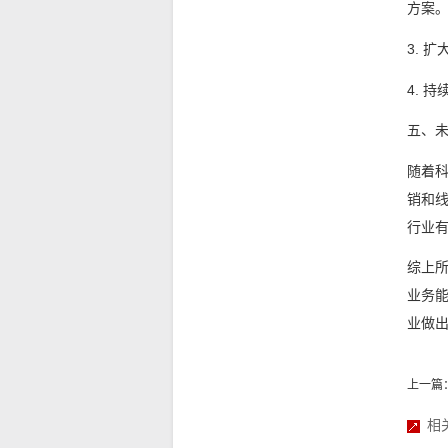
方案
3. 
4. 
五、
随着
销和
行业
综上
业务
业做
上一篇
相