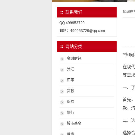
您现在
联系我们
QQ:499953729
邮箱：499953729@qq.com
网站分类
**如
金融财经
在现
外汇
等需
汇率
一、
贷款
首先
保险
款、
银行
二、
股市基金
选择
融资