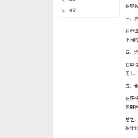
款服
期货
三、
在申
不同
四、
在申
用卡
五、
在获
逾期
总之
款计