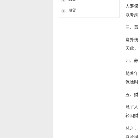
人寿保
期货
以考
三、
意外
因此，
四、
随着
保险
五、
除了
轻因
总之，
以及