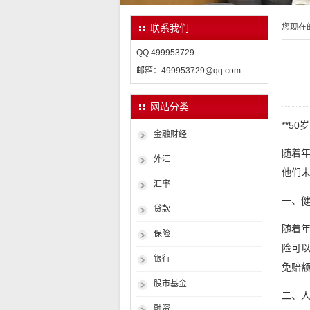
您现在
联系我们
QQ:499953729
邮箱：499953729@qq.com
网站分类
**5
金融财经
随着年
外汇
他们未
汇率
一、
贷款
随着年
保险
险可
银行
免赔
股市基金
二、
融资