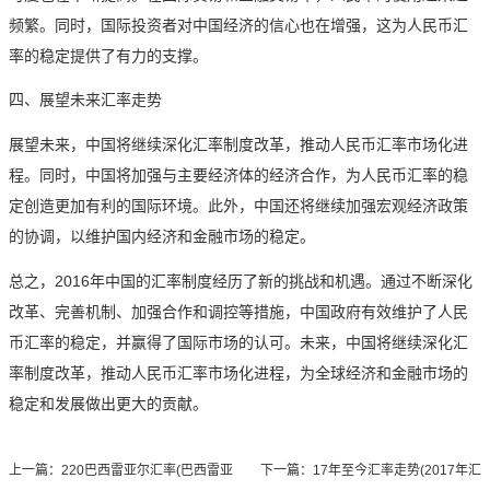
频繁。同时，国际投资者对中国经济的信心也在增强，这为人民币汇
率的稳定提供了有力的支撑。
四、展望未来汇率走势
展望未来，中国将继续深化汇率制度改革，推动人民币汇率市场化进
程。同时，中国将加强与主要经济体的经济合作，为人民币汇率的稳
定创造更加有利的国际环境。此外，中国还将继续加强宏观经济政策
的协调，以维护国内经济和金融市场的稳定。
总之，2016年中国的汇率制度经历了新的挑战和机遇。通过不断深化
改革、完善机制、加强合作和调控等措施，中国政府有效维护了人民
币汇率的稳定，并赢得了国际市场的认可。未来，中国将继续深化汇
率制度改革，推动人民币汇率市场化进程，为全球经济和金融市场的
稳定和发展做出更大的贡献。
上一篇：220巴西雷亚尔汇率(巴西雷亚
下一篇：17年至今汇率走势(2017年汇