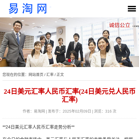
您现在的位置：
网站首页
/
汇率
/ 正文
24日美元汇率人民币汇率(24日美元兑人民币
汇率)
作者：易淘网 | 发布于：2025年02月09日 | 浏览：316 次
**24日美元汇率人民币汇率走势分析**