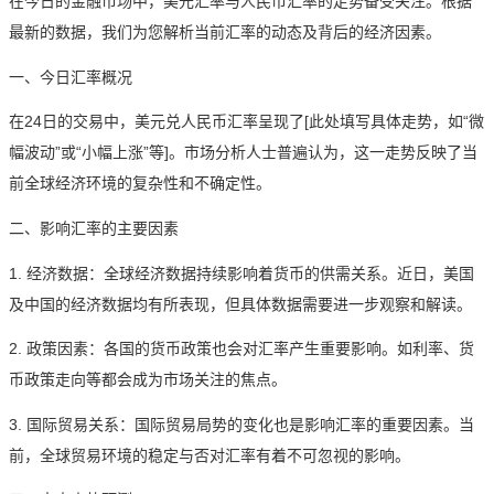
在今日的金融市场中，美元汇率与人民币汇率的走势备受关注。根据
最新的数据，我们为您解析当前汇率的动态及背后的经济因素。
一、今日汇率概况
在24日的交易中，美元兑人民币汇率呈现了[此处填写具体走势，如“微
幅波动”或“小幅上涨”等]。市场分析人士普遍认为，这一走势反映了当
前全球经济环境的复杂性和不确定性。
二、影响汇率的主要因素
1. 经济数据：全球经济数据持续影响着货币的供需关系。近日，美国
及中国的经济数据均有所表现，但具体数据需要进一步观察和解读。
2. 政策因素：各国的货币政策也会对汇率产生重要影响。如利率、货
币政策走向等都会成为市场关注的焦点。
3. 国际贸易关系：国际贸易局势的变化也是影响汇率的重要因素。当
前，全球贸易环境的稳定与否对汇率有着不可忽视的影响。