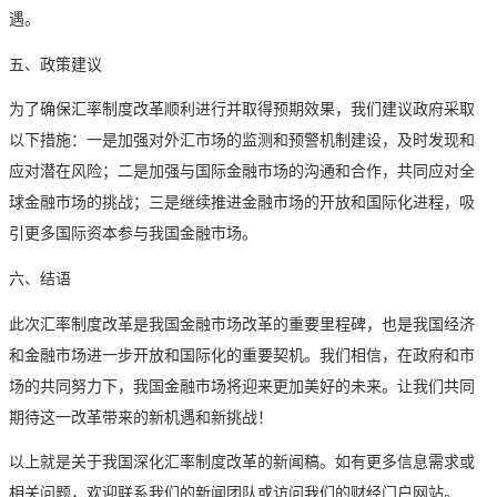
遇。
五、政策建议
为了确保汇率制度改革顺利进行并取得预期效果，我们建议政府采取
以下措施：一是加强对外汇市场的监测和预警机制建设，及时发现和
应对潜在风险；二是加强与国际金融市场的沟通和合作，共同应对全
球金融市场的挑战；三是继续推进金融市场的开放和国际化进程，吸
引更多国际资本参与我国金融市场。
六、结语
此次汇率制度改革是我国金融市场改革的重要里程碑，也是我国经济
和金融市场进一步开放和国际化的重要契机。我们相信，在政府和市
场的共同努力下，我国金融市场将迎来更加美好的未来。让我们共同
期待这一改革带来的新机遇和新挑战！
以上就是关于我国深化汇率制度改革的新闻稿。如有更多信息需求或
相关问题，欢迎联系我们的新闻团队或访问我们的财经门户网站。