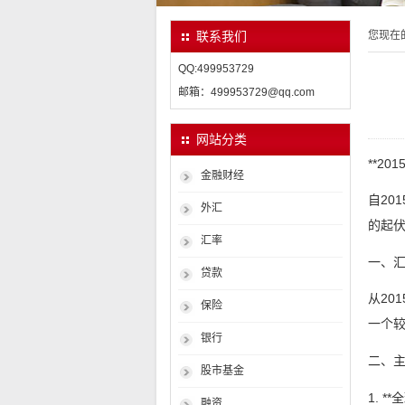
您现在
联系我们
QQ:499953729
邮箱：499953729@qq.com
网站分类
**2
金融财经
自20
外汇
的起
汇率
一、
贷款
从20
保险
一个
银行
二、
股市基金
1. 
融资