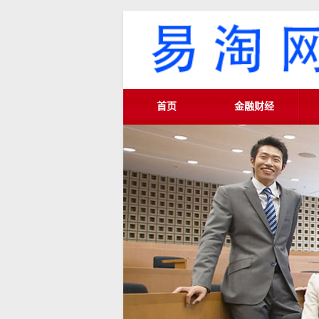
首页
金融财经