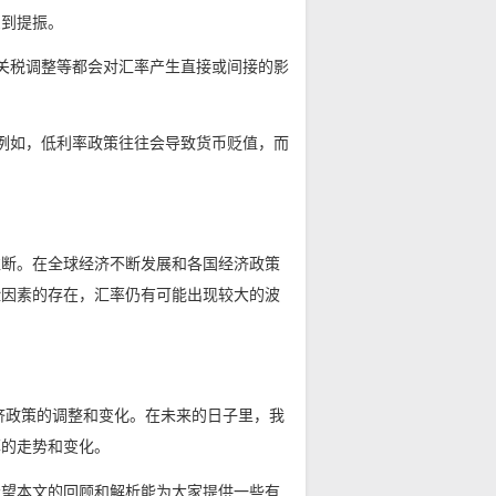
受到提振。
战、关税调整等都会对汇率产生直接或间接的影
响。例如，低利率政策往往会导致货币贬值，而
推断。在全球经济不断发展和各国经济政策
险因素的存在，汇率仍有可能出现较大的波
济政策的调整和变化。在未来的日子里，我
率的走势和变化。
希望本文的回顾和解析能为大家提供一些有