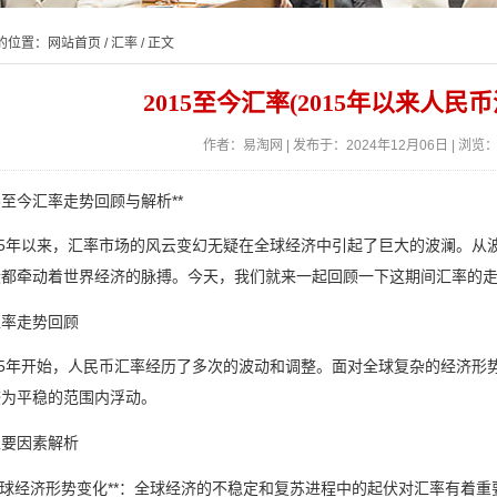
的位置：
网站首页
/
汇率
/ 正文
2015至今汇率(2015年以来人民
作者：易淘网 | 发布于：2024年12月06日 | 浏览：
015至今汇率走势回顾与解析**
15年以来，汇率市场的风云变幻无疑在全球经济中引起了巨大的波澜。从
伏都牵动着世界经济的脉搏。今天，我们就来一起回顾一下这期间汇率的
汇率走势回顾
15年开始，人民币汇率经历了多次的波动和调整。面对全球复杂的经济形
较为平稳的范围内浮动。
主要因素解析
**全球经济形势变化**：全球经济的不稳定和复苏进程中的起伏对汇率有