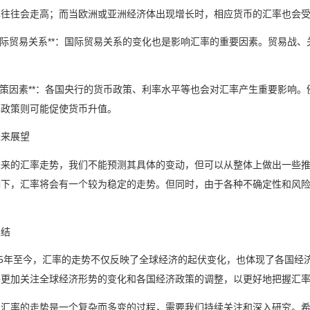
率往往会走高；而当欧洲或亚洲经济体出现增长时，相应货币的汇率也会
**国际贸易关系**：国际贸易关系的变化也是影响汇率的重要因素。贸易
**政策因素**：各国央行的货币政策、利率水平等也会对汇率产生重要影
率政策则可能促使货币升值。
未来展望
未来的汇率走势，我们不能预测其具体的变动，但可以从整体上做出一些
响下，汇率将会有一个较为稳定的走势。但同时，由于各种不确定性和风
总结
15年至今，汇率的走势不仅反映了全球经济的起伏变化，也体现了各国经
要更加关注全球经济形势的变化和各国经济政策的调整，以更好地把握汇
，汇率的走势是一个复杂而多变的过程，需要我们持续关注和深入研究。