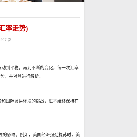
币汇率走势)
297 次
波动到平稳，再到不断的变化，每一次汇率
走势，并对其进行解析。
势和国际贸易环境的挑战，汇率始终保持在
着重要的影响。例如，美国经济强劲复苏时，美