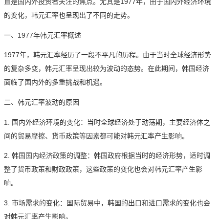
直是国内外投资者关注的焦点。尤其是1977年，由于国内外经济环境
的变化，韩元汇率也呈现出了不同的走势。
一、1977年韩元汇率概述
1977年，韩元汇率经历了一段不平凡的历程。由于当时全球经济形势
的复杂多变，韩元汇率呈现出较为波动的态势。在此期间，韩国经济
面临了国内外的多重挑战和机遇。
二、韩元汇率波动的原因
1. 国内外经济环境的变化：当时全球经济处于动荡期，主要经济体之
间的贸易摩擦、货币政策等因素都可能对韩元汇率产生影响。
2. 韩国国内经济政策的调整：韩国政府根据当时的经济形势，适时调
整了货币政策和财政政策，这些政策的变化也会对韩元汇率产生影
响。
3. 市场需求的变化：国际贸易中，韩国的出口和进口需求的变化也会
对韩元汇率产生影响。