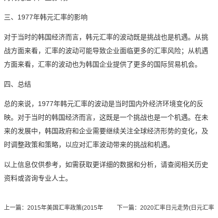
三、1977年韩元汇率的影响
对于当时的韩国经济而言，韩元汇率的波动既是挑战也是机遇。从挑
战方面来看，汇率的波动可能导致企业面临更多的汇率风险；从机遇
方面来看，汇率的波动也为韩国企业提供了更多的国际贸易机会。
四、总结
总的来说，1977年韩元汇率的波动是当时国内外经济环境变化的反
映。对于当时的韩国经济而言，这既是一个挑战也是一个机遇。在未
来的发展中，韩国政府和企业需要继续关注全球经济形势的变化，及
时调整政策和策略，以应对汇率波动带来的挑战和机遇。
以上信息仅供参考，如需获取更详细的数据和分析，请查阅相关历史
资料或咨询专业人士。
上一篇：2015年美国汇率政策(2015年
下一篇：2020汇率日元走势(日元汇率