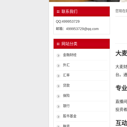
您现在
联系我们
QQ:499953729
邮箱：499953729@qq.com
网站分类
大
金融财经
外汇
大麦
台。
汇率
贷款
专
保险
直播
银行
投资
股市基金
互
融资