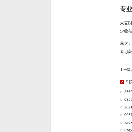
专
大麦
定收
总之
者可
上一篇
相
356
039
20
005
fore
uze