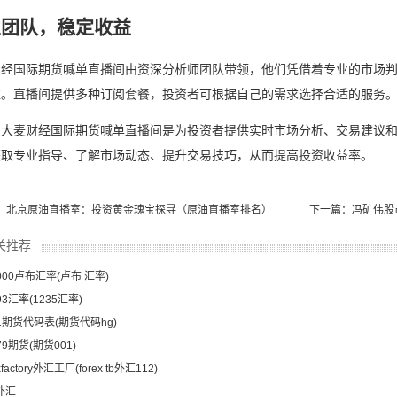
业团队，稳定收益
财经国际期货喊单直播间由资深分析师团队带领，他们凭借着专业的市场
益。直播间提供多种订阅套餐，投资者可根据自己的需求选择合适的服务
，大麦财经国际期货喊单直播间是为投资者提供实时市场分析、交易建议
获取专业指导、了解市场动态、提升交易技巧，从而提高投资收益率。
：北京原油直播室：投资黄金瑰宝探寻（原油直播室排名）
下一篇：冯矿伟股
关推荐
000卢布汇率(卢布 汇率)
93汇率(1235汇率)
21期货代码表(期货代码hg)
79期货(期货001)
xfactory外汇工厂(forex tb外汇112)
外汇