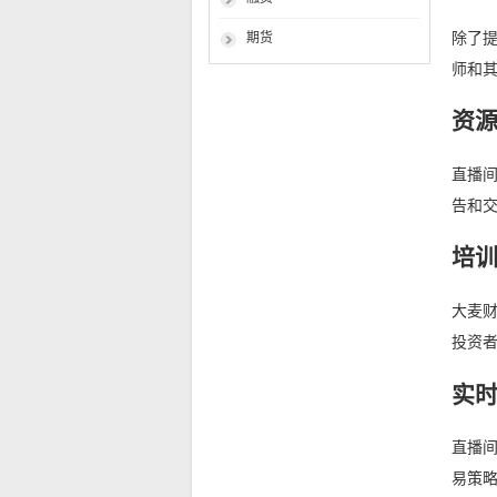
除了
期货
师和
资
直播
告和
培
大麦
投资
实
直播
易策